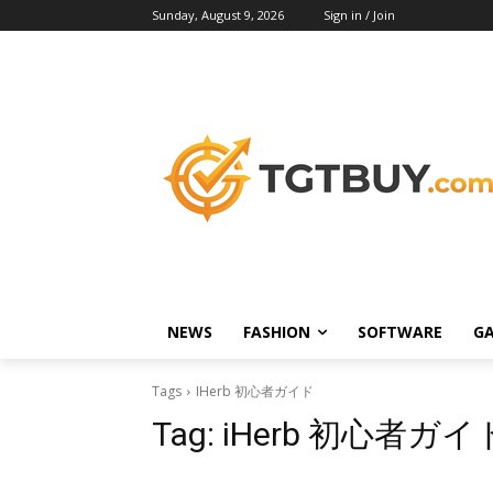
Sunday, August 9, 2026
Sign in / Join
NEWS
FASHION
SOFTWARE
G
Tags
IHerb 初心者ガイド
Tag:
iHerb 初心者ガイ